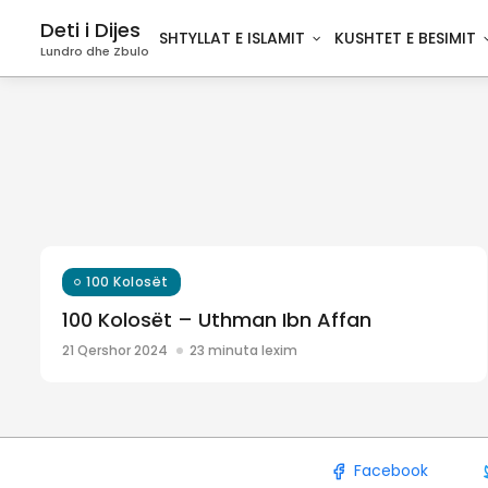
Deti i Dijes
SHTYLLAT E ISLAMIT
KUSHTET E BESIMIT
Lundro dhe Zbulo
100 Kolosët
100 Kolosët – Uthman Ibn Affan
21 Qershor 2024
23 minuta lexim
Facebook