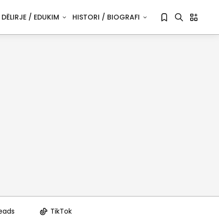
DËLIRJE / EDUKIM
HISTORI / BIOGRAFI
Sorry, you have no bookmarks yet.
eads
TikTok