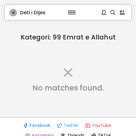
Deti i Dijes
Kategori:
99 Emrat e Allahut
No matches found.
Facebook
Twitter
YouTube
Instagram
Threads
TikTok